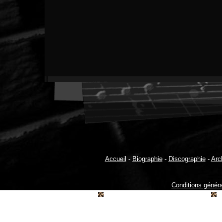
Accueil
-
Biographie
-
Discographie
-
Arc
Conditions génér
©2006- 2026 peioserbielle.com